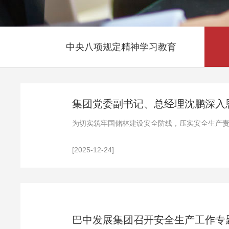
中央八项规定精神学习教育
集团党委副书记、总经理沈鹏深入恩
为切实筑牢国储林建设安全防线，压实安全生产责
工安全、设施保
[2025-12-24]
巴中发展集团召开安全生产工作专