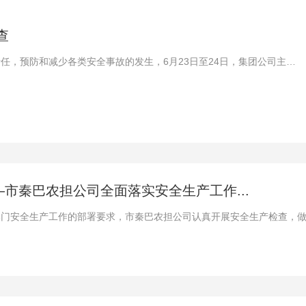
查
任，预防和减少各类安全事故的发生，6月23日至24日，集团公司主要
。检查组一行
—市秦巴农担公司全面落实安全生产工作...
部门安全生产工作的部署要求，市秦巴农担公司认真开展安全生产检查，