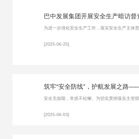
巴中发展集团开展安全生产暗访督
为进一步强化安全生产工作，落实安全生产主体责
领导带队深入各下属企业开展安全生产检查工作
[2025-06-25]
筑牢“安全防线”，护航发展之路—
安全无假期，常抓不松懈。为切实贯彻落实主管
安全稳定。
[2025-06-03]