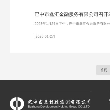
巴中市鑫汇金融服务有限公司召开20
2025年1月24日下午，巴中市鑫汇金融服务有
总经理陈家龙主持，全体职工参加会议。
[2025-01-27]
首页