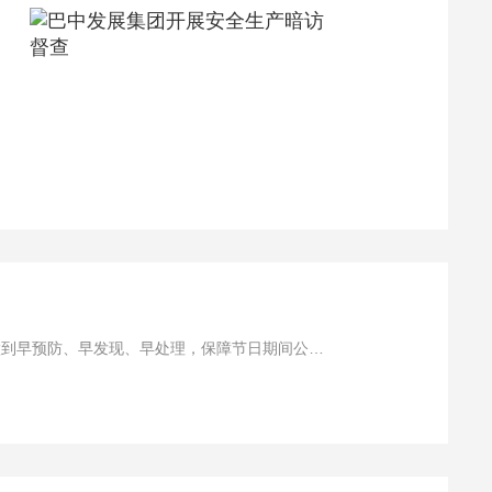
做到早预防、早发现、早处理，保障节日期间公司