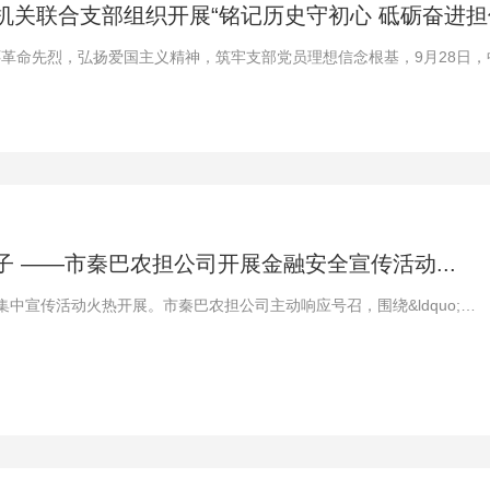
关联合支部组织开展“铭记历史守初心 砥砺奋进担使.
革命先烈，弘扬爱国主义精神，筑牢支部党员理想信念根基，9月28日
 ——市秦巴农担公司开展金融安全宣传活动...
集中宣传活动火热开展。市秦巴农担公司主动响应号召，围绕&ldquo;筑
宗旨，聚焦金融