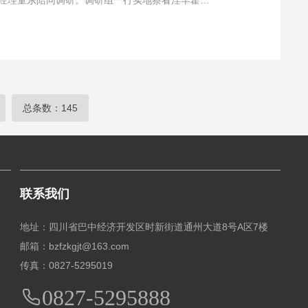
总经理童东陪同调研。调研组一行实地察看淫羊藿种
总条数：145
联系我们
地址：四川省巴中经济开发区时新街道通州大道8号A区7楼
邮箱：bzfzkgjt@163.com
传真：0827-5295019
0827-5295888