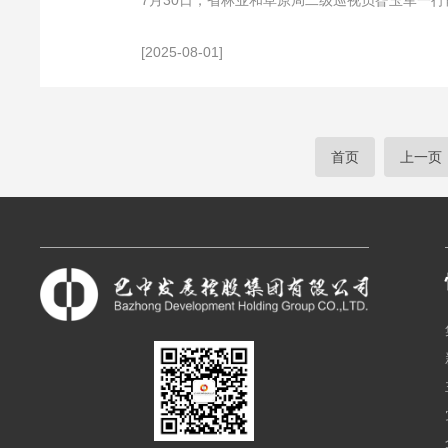
7月30日，省林业和草原局二级巡视员昝玉军一
苗培
[2025-08-01]
首页
上一页