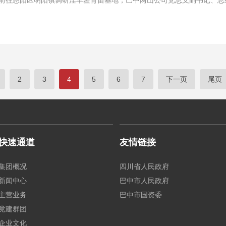
行前往恩阳区明阳镇调研淫羊藿育苗基地，巴中两山公司党总支副书记、
2
3
4
5
6
7
下一页
尾页
快速通道
友情链接
集团概况
四川省人民政府
新闻中心
巴中市人民政府
主营业务
巴中市国资委
党建群团
企业文化