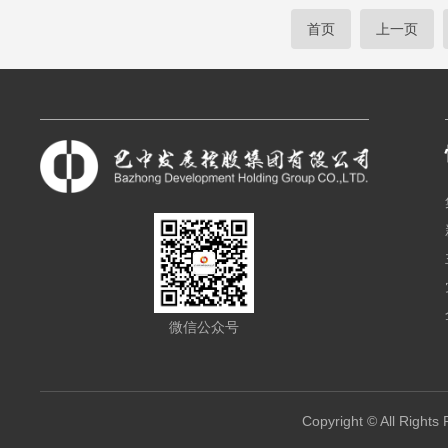
首页
上一页
微信公众号
Copyright © All 