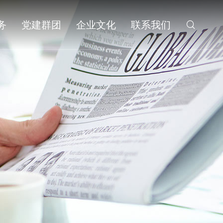
务
党建群团
企业文化
联系我们