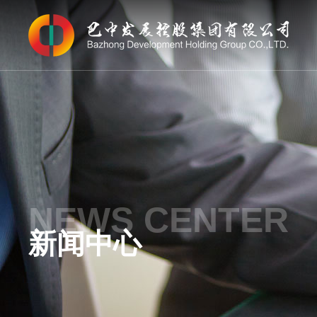
NEWS CENTER
新闻中心