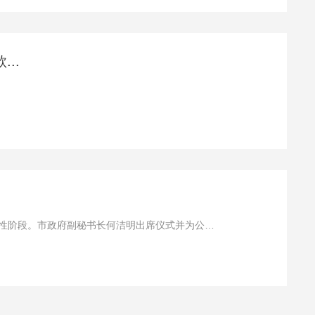
..
质性阶段。市政府副秘书长何洁明出席仪式并为公司