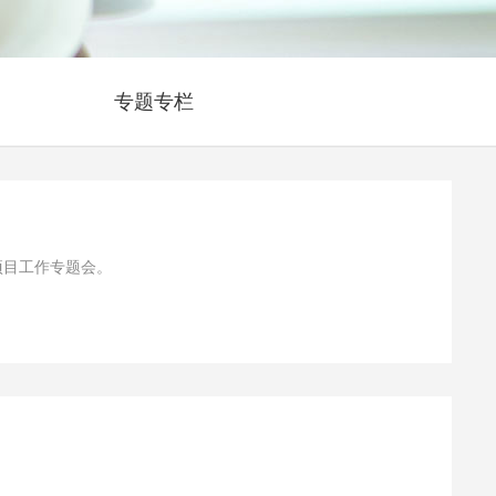
专题专栏
项目工作专题会。